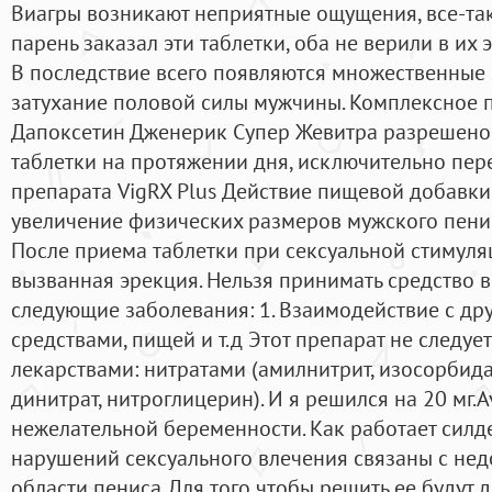
Виагры возникают неприятные ощущения, все-так
парень заказал эти таблетки, оба не верили в их 
В последствие всего появляются множественные
затухание половой силы мужчины. Комплексное 
Дапоксетин Дженерик Супер Жевитра разрешено
таблетки на протяжении дня, исключительно пер
препарата VigRX Plus Действие пищевой добавки
увеличение физических размеров мужского пенис
После приема таблетки при сексуальной стимуля
вызванная эрекция. Нельзя принимать средство в 
следующие заболевания: 1. Взаимодействие с д
средствами, пищей и т.д Этот препарат не следу
лекарствами: нитратами (амилнитрит, изосорбид
динитрат, нитроглицерин). И я решился на 20 мг.A
нежелательной беременности. Как работает силд
нарушений сексуального влечения связаны с не
области пениса. Для того чтобы решить ее будут 