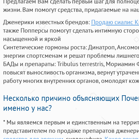
Предлагаем Вам сделать первый шаг для полноц
жизни. Вам помогут средства, придагаемые на на
Дженерики известных брендов:
Продаю сиалис К
также Попперсы помогут сделать интимную стор
насыщенной и яркой
Синтетические гормоны роста
: Динатроп, Ансомо
энергии спортсменам и решат проблемы лишнего
БАДы и препараты:
Tribulus terrestris, Мориамин
повысят выносливость организма, вернут утрачен
работу многих внутренних органов, омолодят кожу
Несколько причино объясняющих Поче
именно у нас?
* Мы являемся первым и единственным на терри
представителем по продаже препаратов дженер
средство для эрекции
, силденафила
,
Какое лекар