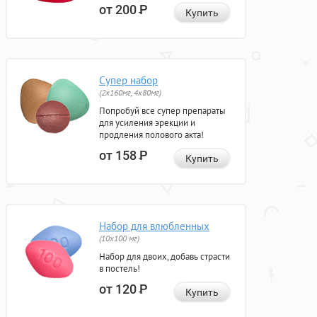
от 200
Р
Купить
Супер набор
(2х160мг, 4х80мг)
Попробуй все супер препараты
для усиления эрекции и
продления полового акта!
от 158
Р
Купить
Набор для влюбленных
(10х100 мг)
Набор для двоих, добавь страсти
в постель!
от 120
Р
Купить